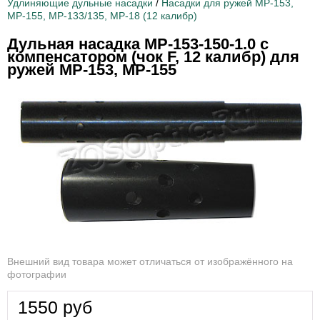
Удлиняющие дульные насадки
/
Насадки для ружей МР-153,
МР-155, МР-133/135, МР-18 (12 калибр)
Дульная насадка МР-153-150-1.0 с
компенсатором (чок F, 12 калибр) для
ружей МР-153, МР-155
Внешний вид товара может отличаться от изображённого на
фотографии
1550
руб