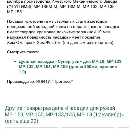
калибра производства Ижевского Механического Завода
(ФГУП ИМЗ): MP-18EM-M, MP-18М-М, МР-133, МР-135,
МР-155.
Насадка изготовлена из ствольных сталей методом
прецизионной холодной ковки на оправке, канал насадки
имеет твердое хромовое покрытие толщиной 10 мкм,
наружная поверхность насадки имеет покрытие
Хим.Окс.прм и Хим.Фос.Лкп (по данным изготовителя).
Смотрите также:
Дульная насадка «Супергусь» для МР-18, МР-133,
МР-135, МР-153, МР-155 (длина 300мм, сужение
1,0)
Производство:
ИНИТИ "Прогресс"
Другие товары раздела «Насадки для ружей
МР-153, МР-155, МР-133/135, МР-18 (12 калибр)»
(есть еще 22)