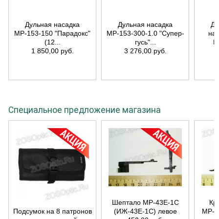
Дульная насадка
Дульная насадка
Ду
МР-153-150 "Парадокс"
МР-153-300-1.0 "Супер-
на
(12...
гусь"...
М
1 850,00 руб.
3 276,00 руб.
Специальное предложение магазина
Шептало МР-43Е-1С
Кр
Подсумок на 8 патронов
(ИЖ-43Е-1С) левое
МР-4