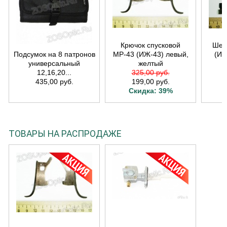
Крючок спусковой
Шеп
Подсумок на 8 патронов
МР-43 (ИЖ-43) левый,
(ИЖ
универсальный
желтый
12,16,20...
325,00 руб.
435,00 руб.
199,00 руб.
Скидка: 39%
ТОВАРЫ НА РАСПРОДАЖЕ