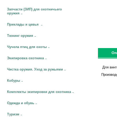
Запчасти (ЗИП) для охотничьего
оружия
→
Приклады и цевья
→
Тюнинг оружия
→
Чучела птиц для охоты
→
Оп
Экипировка охотника
→
Для винто
Чистка оружия. Уход за ружьями
→
Производ
Кобуры
→
Комплекты экипировки для охотника
→
Одежда и обувь
→
Туризм
→