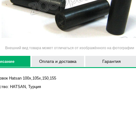
Внешний вид товара может отличаться от изображённого на фотографии
исание
Оплата и доставка
Гарантия
вок Hatsan 100x,105x,150,155
ство:
HATSAN, Турция