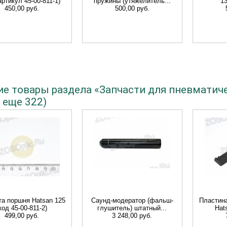
артикул 45-00-811-1)
пружины (утяжелитель...
13
450,00 руб.
500,00 руб.
ие товары раздела «Запчасти для пневматич
 еще 322)
а поршня Hatsan 125
Саунд-модератор (фальш-
Пластина
код 45-00-811-2)
глушитель) штатный...
Hat
499,00 руб.
3 248,00 руб.