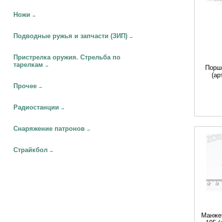
Ножи
→
Подводные ружья и запчасти (ЗИП)
→
Пристрелка оружия. Стрельба по
тарелкам
→
Порше
(ар
Прочее
→
Радиостанции
→
Снаряжение патронов
→
Страйкбол
→
Манжет