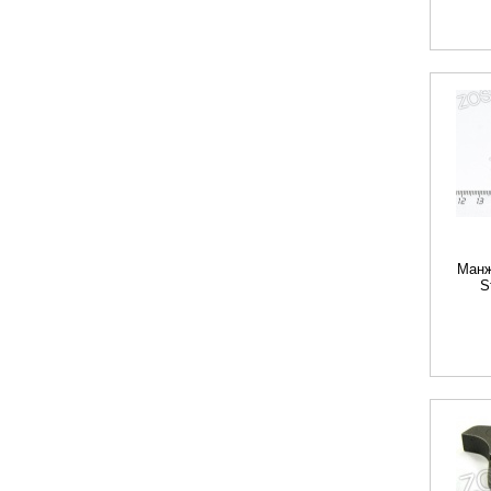
Манж
S