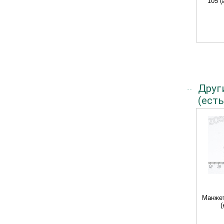
105 (
Друг
(есть
Манжет
(