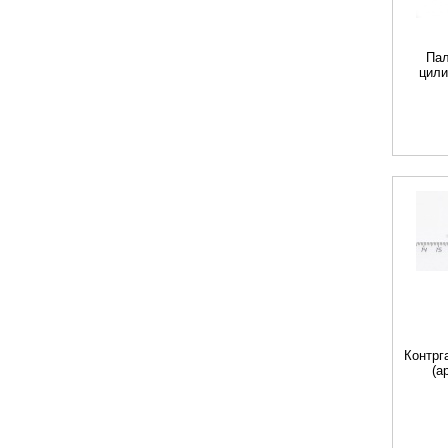
Пал
цили
Контрг
(а