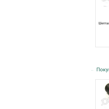
Шептал
Поку