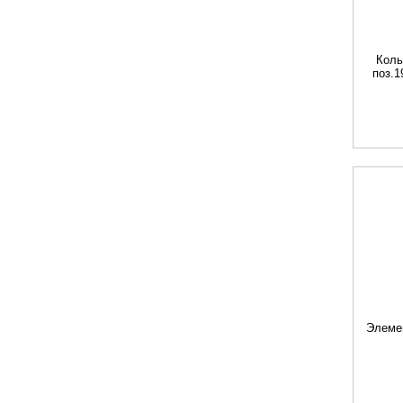
Коль
поз.
Элеме