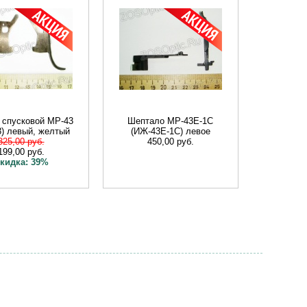
 спусковой МР-43
Шептало МР-43Е-1С
) левый, желтый
(ИЖ-43Е-1С) левое
325,00 руб.
450,00 руб.
199,00 руб.
кидка: 39%