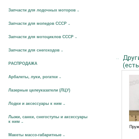
Запчасти для лодочных моторов
→
Запчасти для мопедов СССР
→
Запчасти для мотоциклов СССР
→
Запчасти для снегоходов
→
Друг
РАСПРОДАЖА
(есть
Арбалеты, луки, рогатки
→
Лазерные целеуказатели (ЛЦУ)
Лодки и аксессуары к ним
→
Лыжи, санки, снегоступы и аксессуары
к ним
→
Пруж
Макеты массо-габаритные
→