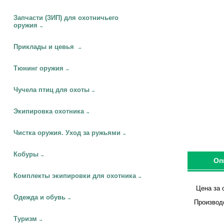
Запчасти (ЗИП) для охотничьего
оружия
→
Приклады и цевья
→
Тюнинг оружия
→
Чучела птиц для охоты
→
Экипировка охотника
→
Чистка оружия. Уход за ружьями
→
Кобуры
→
Оп
Комплекты экипировки для охотника
→
Цена за 
Одежда и обувь
→
Производ
Туризм
→